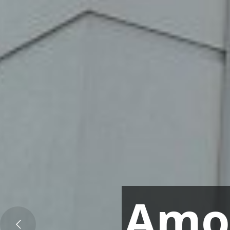
A
m
o