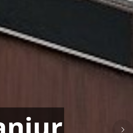
a
n
j
u
r