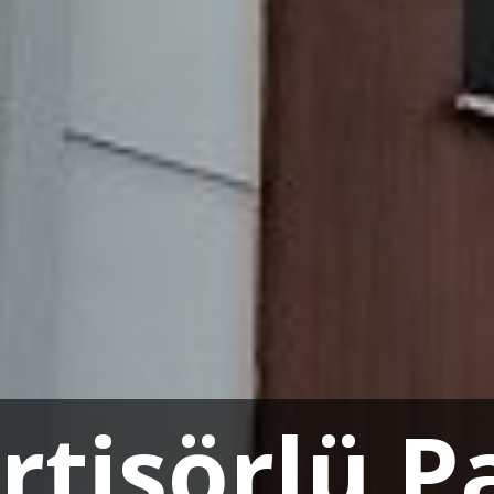
r
t
i
s
ö
r
l
ü
P