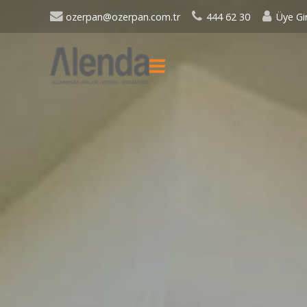
ozerpan@ozerpan.com.tr
444 62 30
Üye Gir