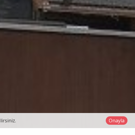
irsiniz.
Onayla