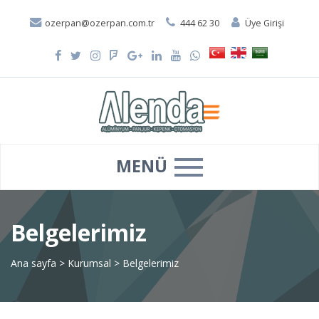
ozerpan@ozerpan.com.tr
444 62 30
Üye Girişi
MENÜ
Belgelerimiz
Ana sayfa
>
Kurumsal
>
Belgelerimiz