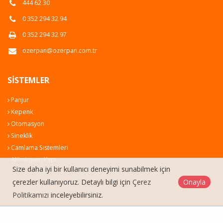
444 62 30
0 352 294 32 94
0 352 294 32 97
ozerpan@ozerpan.com.tr
SISTEMLER
Panjur
Kepenk
Otomasyon
Sineklik
Camlama Sistemleri
Alüminyum Kapı
Size daha iyi bir kullanıcı deneyimi sunabilmek için
çerezler kullanıyoruz. Detaylı bilgi için
Çerez
Onayla
Politikamızı
inceleyebilirsiniz.