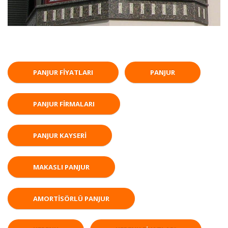
PANJUR FIYATLARI
PANJUR
PANJUR FIRMALARI
PANJUR KAYSERI
MAKASLI PANJUR
AMORTISÖRLÜ PANJUR