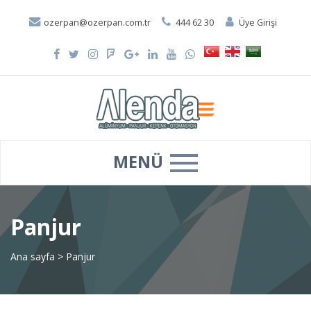
ozerpan@ozerpan.com.tr
444 62 30
Üye Girişi
MENÜ
Panjur
Ana sayfa
>
Panjur