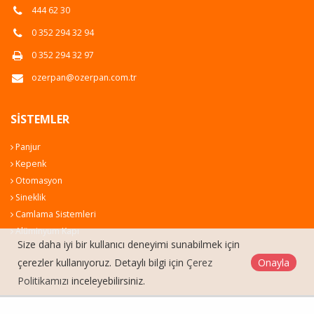
444 62 30
0 352 294 32 94
0 352 294 32 97
ozerpan@ozerpan.com.tr
SISTEMLER
Panjur
Kepenk
Otomasyon
Sineklik
Camlama Sistemleri
Alüminyum Kapı
Size daha iyi bir kullanıcı deneyimi sunabilmek için
çerezler kullanıyoruz. Detaylı bilgi için
Çerez
Onayla
Politikamızı
inceleyebilirsiniz.