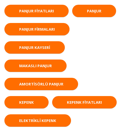
PANJUR FIYATLARI
PANJUR
PANJUR FIRMALARI
PANJUR KAYSERI
MAKASLI PANJUR
AMORTISÖRLÜ PANJUR
KEPENK
KEPENK FIYATLARI
ELEKTRIKLI KEPENK