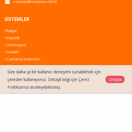
ozerpan@ozerpan.com.tr
SISTEMLER
Panjur
Kepenk
Otomasyon
Sineklik
Camlama Sistemleri
Alüminyum Kapı
Size daha iyi bir kullanıcı deneyimi sunabilmek için
çerezler kullanıyoruz. Detaylı bilgi için
Çerez
Onayla
Politikamızı
inceleyebilirsiniz.
Alenda Panjur © 2026
Çerez Politikası
Web Tasarım
Kentmedia