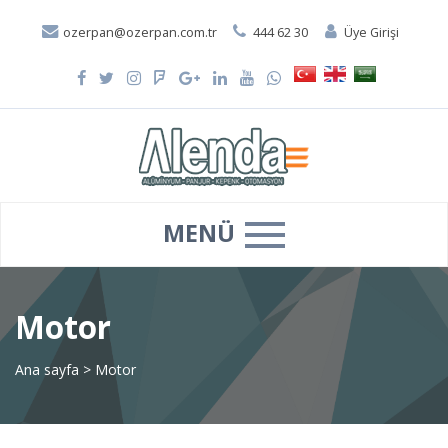
ozerpan@ozerpan.com.tr
444 62 30
Üye Girişi
MENÜ
Motor
Ana sayfa
>
Motor