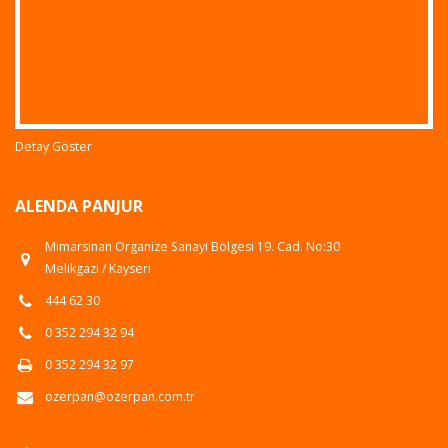
Detay Göster
ALENDA PANJUR
Mimarsinan Organize Sanayi Bölgesi 19. Cad. No:30
Melikgazi / Kayseri
444 62 30
0 352 294 32 94
0 352 294 32 97
ozerpan@ozerpan.com.tr