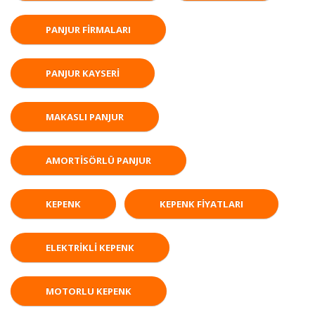
PANJUR FIRMALARI
PANJUR KAYSERI
MAKASLI PANJUR
AMORTISÖRLÜ PANJUR
KEPENK
KEPENK FIYATLARI
ELEKTRIKLI KEPENK
MOTORLU KEPENK