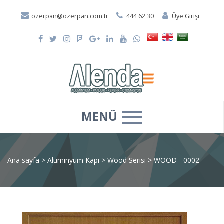
ozerpan@ozerpan.com.tr
444 62 30
Üye Girişi
MENÜ
Ana sayfa
>
Alüminyum Kapı
>
Wood Serisi
>
WOOD - 0002