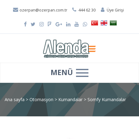
ozerpan@ozerpan.com.tr
444 62 30
Üye Girişi
MENÜ
Ana sayfa
>
Otomasyon
>
Kumandalar
>
Somfy Kumandalar