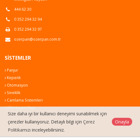
444 62 30
0 352 294 32 94
0 352 294 32 97
ozerpan@ozerpan.com.tr
SISTEMLER
Panjur
Kepenk
Otomasyon
Sineklik
Camlama Sistemleri
Alüminyum Kapı
Size daha iyi bir kullanıcı deneyimi sunabilmek için
çerezler kullanıyoruz. Detaylı bilgi için
Çerez
Onayla
Politikamızı
inceleyebilirsiniz.